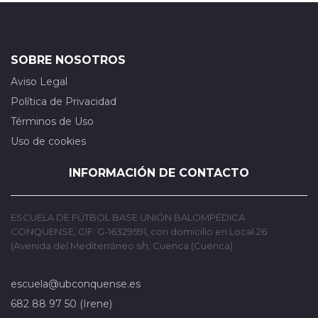
SOBRE NOSOTROS
Aviso Legal
Política de Privacidad
Términos de Uso
Uso de cookies
INFORMACIÓN DE CONTACTO
ESCUELA DE FÚTBOL BASE UNIÓN BALOMPÉDICA
CONQUENSE, CIF: G-16329591, con domicilio en Local 26
(Avenida del Mediterráneo s/n, Cuenca (Cuenca)
escuela@ubconquense.es
682 88 97 50 (Irene)